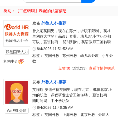
类别：【
工签转聘
】匹配的供需信息
发布
外教人才-推荐
曾文尼英国男，现在在苏州，求职不限制， 英格
兰利兹大学的产品设计专业。幼儿园\小学职位都
可以，薪资协商， 随时到岗，英语教师工签转聘
8/4/2026 11:51:52 AM
沃德国际人力
标签：
英国外教
苏州外教
幼儿园外教
小学外
资源
机构中介
教
点赞
(0)
浏览(33)
查看详情并联系
发布
外教人才-推荐
艾梅斯·安德伍德英国男，现在北京，求职北京\上
海的职位，课程研发主管工签转聘， 薪资协商，
随时到岗，中小学职位
8/4/2026 11:46:35 AM
WeESL外籍
标签：
英国外教
上海外教
北京外教
外籍人
教师