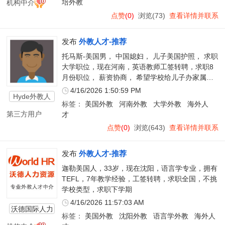
机构中介
培外教
点赞
(0)
浏览(73)
查看详情并联系
发布
外教人才-推荐
托马斯-美国男， 中国媳妇， 儿子美国护照， 求职
大学职位，现在河南，英语教师工签转聘，求职8
月份职位， 薪资协商， 希望学校给儿子办家属签
证，全国不限制
4/16/2026 1:50:59 PM
Hyde外教人
标签：
美国外教
河南外教
大学外教
海外人
才
第三方用户
才
点赞
(0)
浏览(643)
查看详情并联系
发布
外教人才-推荐
迦勒美国人，33岁，现在沈阳，语言学专业，拥有
TEFL，7年教学经验，工签转聘，求职全国，不挑
学校类型，求职下学期
4/16/2026 11:57:03 AM
沃德国际人力
标签：
美国外教
沈阳外教
语言学外教
海外人
资源