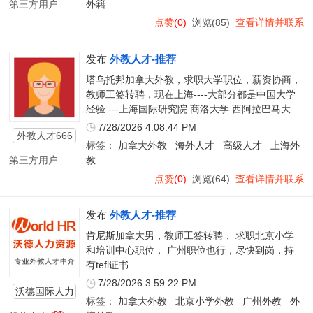
第三方用户
外籍
点赞
(0)
浏览(85)
查看详情并联系
发布
外教人才-推荐
塔乌托邦加拿大外教，求职大学职位，薪资协商，
教师工签转聘，现在上海----大部分都是中国大学
经验 ---上海国际研究院 商洛大学 西阿拉巴马大学
和阜阳大学 国防科技大学 中国社会科学院大学 郑
7/28/2026 4:08:44 PM
外教人才666
州大学等都有工作过
标签：
加拿大外教
海外人才
高级人才
上海外
第三方用户
教
点赞
(0)
浏览(64)
查看详情并联系
发布
外教人才-推荐
肯尼斯加拿大男，教师工签转聘， 求职北京小学
和培训中心职位， 广州职位也行，尽快到岗，持
有tefl证书
7/28/2026 3:59:22 PM
沃德国际人力
标签：
加拿大外教
北京小学外教
广州外教
外
资源