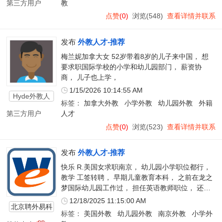
第三方用户
教
点赞
(0)
浏览(548)
查看详情并联系
发布
外教人才-推荐
梅兰妮加拿大女 52岁带着8岁的儿子来中国， 想
要求职国际学校的小学和幼儿园部门， 薪资协
商， 儿子也上学，
1/15/2026 10:14:55 AM
Hyde外教人
标签：
加拿大外教
小学外教
幼儿园外教
外籍
才
第三方用户
人才
点赞
(0)
浏览(523)
查看详情并联系
发布
外教人才-推荐
快乐 R.美国女求职南京， 幼儿园小学职位都行，
教学 工签转聘， 早期儿童教育本科， 之前在龙之
梦国际幼儿园工作过， 担任英语教师职位， 还是
个出版过的作家。曾写了四本书，在电视、报纸、
12/18/2025 11:15:00 AM
北京聘外易科
广播中都有报道，出版书甚至进入了白宫
标签：
美国外教
幼儿园外教
南京外教
小学外
技有限公司