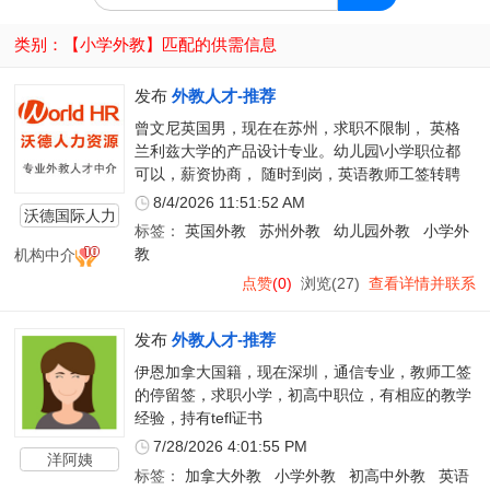
类别：【
小学外教
】匹配的供需信息
发布
外教人才-推荐
曾文尼英国男，现在在苏州，求职不限制， 英格
兰利兹大学的产品设计专业。幼儿园\小学职位都
可以，薪资协商， 随时到岗，英语教师工签转聘
8/4/2026 11:51:52 AM
沃德国际人力
标签：
英国外教
苏州外教
幼儿园外教
小学外
资源
机构中介
教
点赞
(0)
浏览(27)
查看详情并联系
发布
外教人才-推荐
伊恩加拿大国籍，现在深圳，通信专业，教师工签
的停留签，求职小学，初高中职位，有相应的教学
经验，持有tefl证书
7/28/2026 4:01:55 PM
洋阿姨
标签：
加拿大外教
小学外教
初高中外教
英语