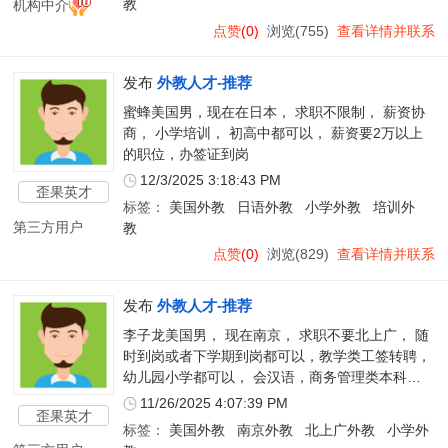
机构中介
教
点赞
(0)
浏览(755)
查看详情并联系
发布
外教人才-推荐
蜜蜂美国男，现在在日本， 求职不限制， 薪资协
商， 小学培训， 初高中都可以， 薪资要2万以上
的职位，办签证到岗
12/3/2025 3:18:43 PM
歪果英才
标签：
美国外教
日语外教
小学外教
培训外
第三方用户
教
点赞
(0)
浏览(829)
查看详情并联系
发布
外教人才-推荐
李子龙美国男， 现在南京， 求职不要北上广， 随
时到岗或者下学期到岗都可以，教学类工签转聘，
幼儿园小学都可以， 会汉语，商务管理类本科，
现在已经结束合同了， 不想要homeroom
11/26/2025 4:07:39 PM
歪果英才
teacher，其他都可以。
标签：
美国外教
南京外教
北上广外教
小学外