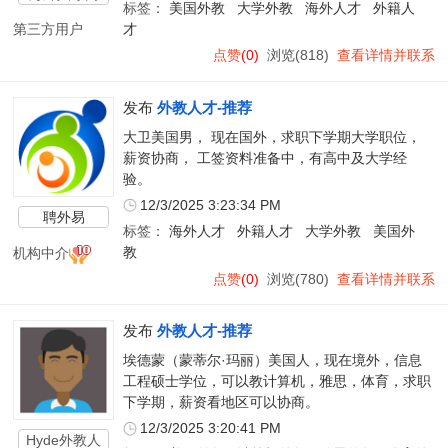
标签：
美国外教
大学外教
海外人才
外籍人
第三方用户
才
点赞
(0)
浏览(818)
查看详情并联系
发布
外教人才-推荐
大卫美国男， 现在国外，求职下学期大学职位，
薪资协商， 工签资料准备中，有高中及大学经
验。
12/3/2025 3:23:34 PM
聘外易
标签：
海外人才
外籍人才
大学外教
美国外
机构中介
教
点赞
(0)
浏览(780)
查看详情并联系
发布
外教人才-推荐
埃德蒙（蒙蒂尔·玛丽）美国人，现在境外，信息
工程硕士学位，可以教计算机，雅思，体育，求职
下学期，薪资看地区可以协商。
12/3/2025 3:20:41 PM
Hyde外教人