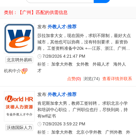
类别：【
广州
】匹配的供需信息
发布
外教人才-推荐
莎拉加拿大女，现在国外，求职不限制，最好大点
城市，其他也可以协商，没有特别要求， 薪资协
商， 工签资料准备中20k +---江苏、浙江、广州、
深圳、佛山、东莞等地最好
7/28/2026 4:21:47 PM
北京聘外易科
标签：
加拿大外教
女外教
外籍人才
海外人
技有限公司
机构中介
才
点赞
(0)
浏览(74)
查看详情并联系
发布
外教人才-推荐
肯尼斯加拿大男，教师工签转聘， 求职北京小学
和培训中心职位， 广州职位也行，尽快到岗，持
有tefl证书
7/28/2026 3:59:22 PM
沃德国际人力
标签：
加拿大外教
北京小学外教
广州外教
外
资源