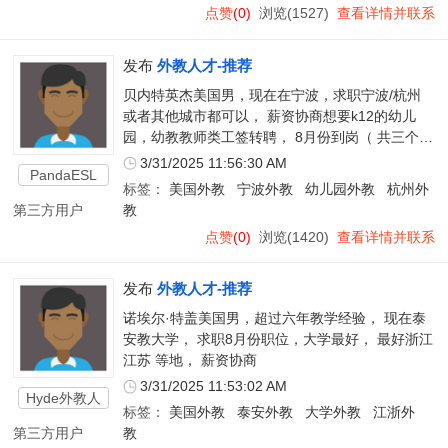
点赞
(0)
浏览(1527)
查看详情并联系
发布
外教人才-推荐
贝内特英杰美国男，现在在宁波，求职宁波/杭州
或者其他城市都可以， 薪资协商想要k12的幼儿
园，幼教教师类工签转聘， 8月份到岗（ 共三个孩
子， 一个孩子幼儿园， 一个孩子马上上一年级，
3/31/2025 11:56:30 AM
PandaESL
还有个孩子媳妇中国人在家看着， 需要学校给孩
标签：
美国外教
宁波外教
幼儿园外教
杭州外
子学费优惠
第三方用户
教
点赞
(0)
浏览(1420)
查看详情并联系
发布
外教人才-推荐
诺埃尔·特盖美国男，超过六年教学经验， 现在泰
安教大学， 求职8月份职位，大学最好， 最好浙江
江苏 等地， 薪资协商
3/31/2025 11:53:02 AM
Hyde外教人
标签：
美国外教
泰安外教
大学外教
江浙外
才
第三方用户
教