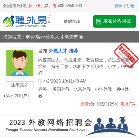
全国招聘外教
多、快、好、省
400-8858-803
登录
|
注册
发布外教供需
您的位置：
聘外易
>>
外教人才供需市场
发布
外教人才-推荐
内森美国人，现在北京，教育硕士，超过五年教学
经验，持有工签，求职下学期职位，小学，初中最
好
4/2/2025 10:11:48 AM
歪果英才
标签：
美国外教
北京外教
小学外教
初中外
(第三方用户)
教
点赞
(0)
浏览
(1294)
联系TA