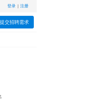
登录
|
注册
提交招聘需求
。
名